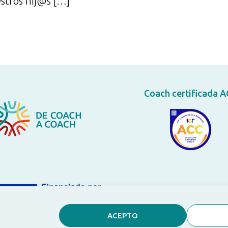
estros hij@s […]
Coach certificada 
ACEPTO