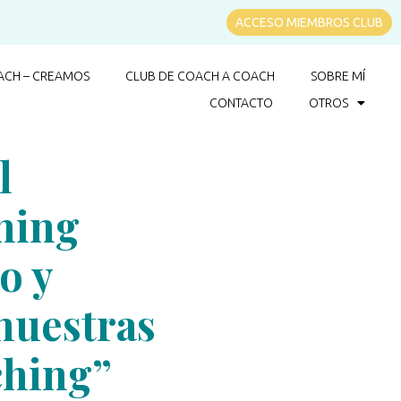
ACCESO MIEMBROS CLUB
CH – CREAMOS
CLUB DE COACH A COACH
SOBRE MÍ
CONTACTO
OTROS
l
hing
o y
nuestras
ching”