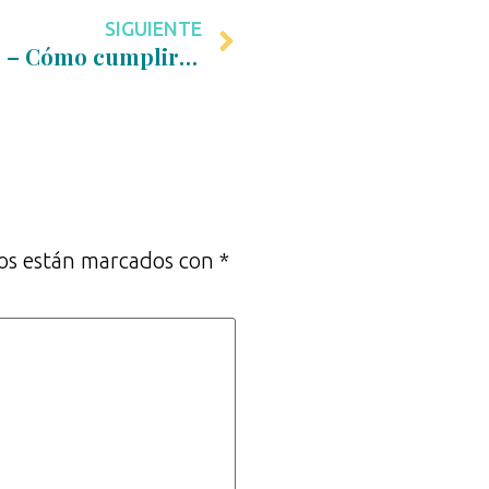
SIGUIENTE
83 – Anna Vicén Renner – Cómo cumplir el sueño de ser coach, gracias a la ambición amable
ios están marcados con
*