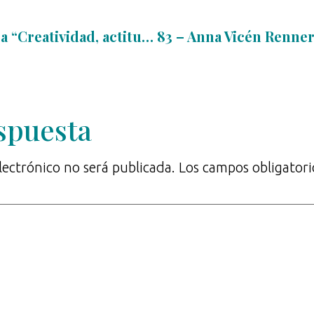
81 – Vanessa Carrera “Creatividad, actitud innovadora y gestión del cambio, como coach ejecutiva”
spuesta
lectrónico no será publicada.
Los campos obligator