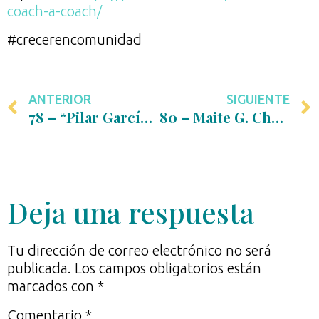
coach-a-coach/
#crecerencomunidad
ANTERIOR
SIGUIENTE
78 – “Pilar García de Viedma, Claves del Coaching de Equipos”
80 – Maite G. Checa – “Coaching Ejecutivo y Metodología Coraops”
Deja una respuesta
Tu dirección de correo electrónico no será
publicada.
Los campos obligatorios están
marcados con
*
Comentario
*