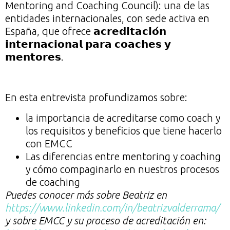
Mentoring and Coaching Council): una de las
entidades internacionales, con sede activa en
España, que ofrece 𝗮𝗰𝗿𝗲𝗱𝗶𝘁𝗮𝗰𝗶𝗼́𝗻
𝗶𝗻𝘁𝗲𝗿𝗻𝗮𝗰𝗶𝗼𝗻𝗮𝗹 𝗽𝗮𝗿𝗮 𝗰𝗼𝗮𝗰𝗵𝗲𝘀 𝘆
𝗺𝗲𝗻𝘁𝗼𝗿𝗲𝘀.⁣⁣
En esta entrevista profundizamos sobre:
la importancia de acreditarse como coach y
los requisitos y beneficios que tiene hacerlo
con EMCC
Las diferencias entre mentoring y coaching
y cómo compaginarlo en nuestros procesos
de coaching
Puedes conocer más sobre Beatriz en
https://www.linkedin.com/in/beatrizvalderrama/
y sobre EMCC y su proceso de acreditación en: