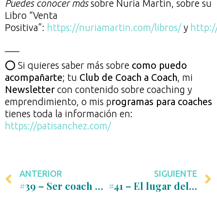
Puedes conocer más
sobre Nuria Martín, sobre su
Libro “Venta
Positiva”:
https://nuriamartin.com/libros/
y
http:
___
⭕ Si quieres saber más sobre
como puedo
acompañarte
; tu
Club de Coach a Coach
, mi
Newsletter
con contenido sobre coaching y
emprendimiento, o mis p
rogramas para coaches
tienes toda la información en:
https://patisanchez.com/
ANTERIOR
SIGUIENTE
#39 – Ser coach desde el cuestionamiento, la honestidad y la confianza, con Merche Aranda
#41 – El lugar del Coach y los límites del Coaching, con Miriam Ortiz de Zárate